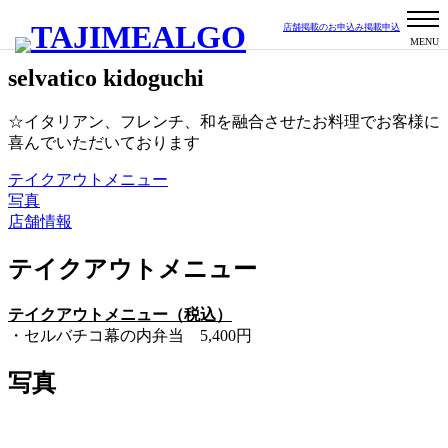
店舗掲載のお申込み
掲載申込
洋食
フレンチ
和食
イタリアン
共栄校区
要予約
selvatico kidoguchi
☆イタリアン、フレンチ、和を融合させたお料理でお客様に
喜んでいただいております
テイクアウトメニュー
写真
店舗情報
テイクアウトメニュー
テイクアウトメニュー（税込）
・セルバチコ幕の内弁当 5,400円
写真