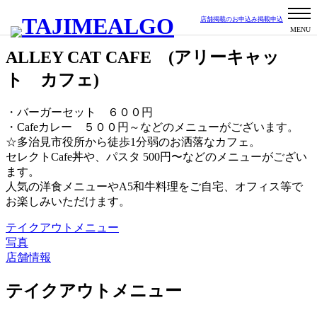
店舗掲載のお申込み
掲載申込
洋食
カレー
イタリアン
カフェ
昭和校区
ALLEY CAT CAFE (アリーキャッ
ト カフェ)
・バーガーセット ６００円
・Cafeカレー ５００円～などのメニューがございます。
☆多治見市役所から徒歩1分弱のお洒落なカフェ。
セレクトCafe丼や、パスタ 500円〜などのメニューがござい
ます。
人気の洋食メニューやA5和牛料理をご自宅、オフィス等で
お楽しみいただけます。
テイクアウトメニュー
写真
店舗情報
テイクアウトメニュー