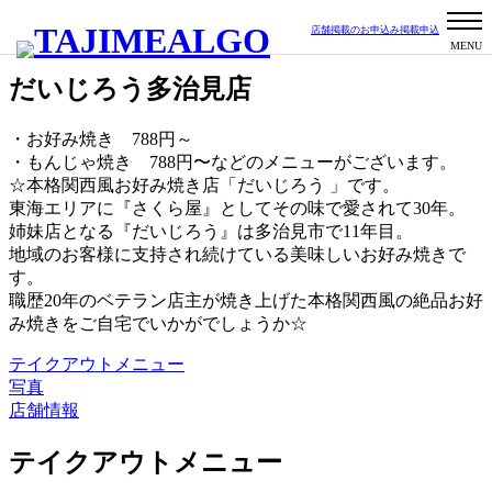
店舗掲載のお申込み
掲載申込
お好み焼き・たこ焼き・焼きそば
居酒屋
精華校区
だいじろう多治見店
・お好み焼き 788円～
・もんじゃ焼き 788円〜などのメニューがございます。
☆本格関西風お好み焼き店「だいじろう 」です。
東海エリアに『さくら屋』としてその味で愛されて30年。
姉妹店となる『だいじろう』は多治見市で11年目。
地域のお客様に支持され続けている美味しいお好み焼きで
す。
職歴20年のベテラン店主が焼き上げた本格関西風の絶品お好
み焼きをご自宅でいかがでしょうか☆
テイクアウトメニュー
写真
店舗情報
テイクアウトメニュー