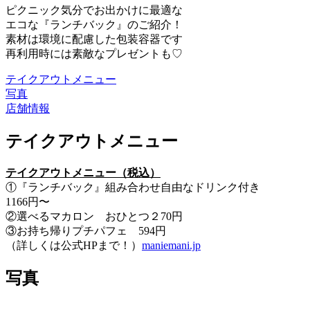
ピクニック気分でお出かけに最適な
エコな『ランチバック』のご紹介！
素材は環境に配慮した包装容器です
再利用時には素敵なプレゼントも♡
テイクアウトメニュー
写真
店舗情報
テイクアウトメニュー
テイクアウトメニュー（税込）
①『ランチバック』組み合わせ自由なドリンク付き
1166円〜
②選べるマカロン おひとつ２70円
③お持ち帰りプチパフェ 594円
（詳しくは公式HPまで！）
maniemani.jp
写真