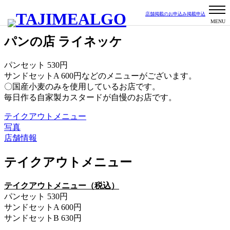
店舗掲載のお申込み
掲載申込
パン
小泉校区
パンの店 ライネッケ
パンセット 530円
サンドセットA 600円などのメニューがございます。
〇国産小麦のみを使用しているお店です。
毎日作る自家製カスタードが自慢のお店です。
テイクアウトメニュー
写真
店舗情報
テイクアウトメニュー
テイクアウトメニュー（税込）
パンセット
530
円
サンドセット
A 600
円
サンドセット
B 630
円